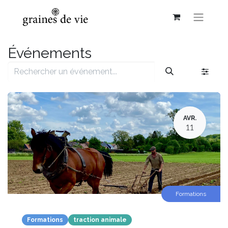
Événements
AVR.
11
Formations
Formations
traction animale